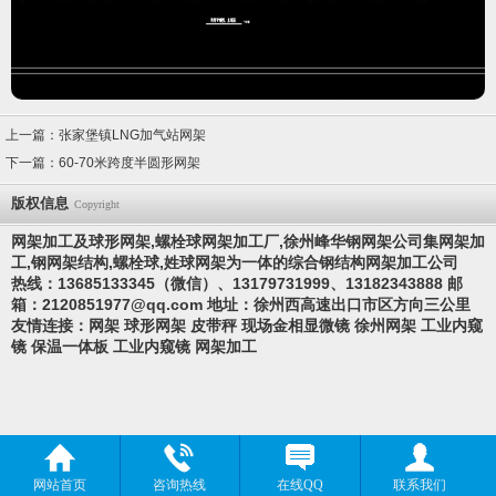
上一篇：
张家堡镇LNG加气站网架
下一篇：
60-70米跨度半圆形网架
版权信息
Copyright
网架加工及球形网架,螺栓球网架加工厂,徐州峰华钢网架公司集网架加
工,钢网架结构,螺栓球,
姓
球网架为一体的综合钢结构网架加工公司
热线：13685133345（微信）、13179731999、13182343888 邮
箱：
2120851977@qq.com
地址：徐州西高速出口市区方向三公里
友情连接：
网架
球形网架
皮带秤
现场金相显微镜
徐州网架
工业内窥
镜
保温一体板
工业内窥镜
网架加工
网站首页
咨询热线
在线QQ
联系我们