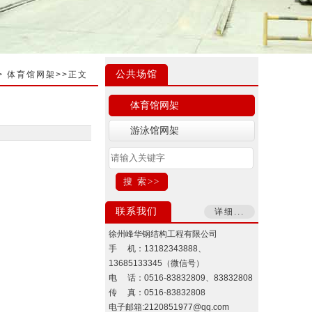
公共场馆
>
体育馆网架
>>正文
体育馆网架
游泳馆网架
联系我们
详细...
徐州峰华钢结构工程有限公司
手 机：13182343888、
13685133345（微信号）
电 话：0516-83832809、83832808
传 真：0516-83832808
电子邮箱:2120851977@qq.com