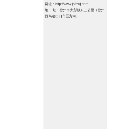
网址：
http://www.jsfhwj.com
地 址：徐州市大彭镇东三公里（徐州
西高速出口市区方向）