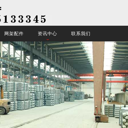
网架配件
资讯中心
联系我们