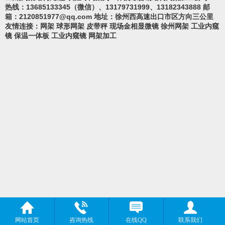
热线：13685133345（微信）、13179731999、13182343888 邮
箱：
2120851977@qq.com
地址：徐州西高速出口市区方向三公里
友情连接：
网架
球形网架
皮带秤
现场金相显微镜
徐州网架
工业内窥
镜
保温一体板
工业内窥镜
网架加工
网站首页
咨询热线
在线QQ
联系我们