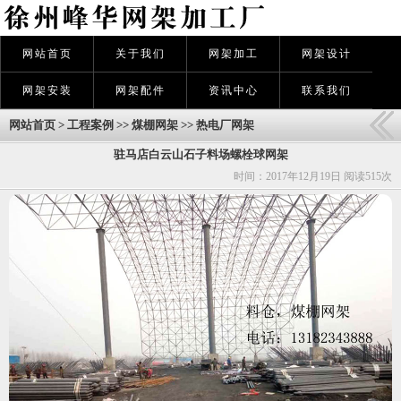
网站首页
关于我们
网架加工
网架设计
网架安装
网架配件
资讯中心
联系我们
网站首页
>
工程案例
>>
煤棚网架
>>
热电厂网架
驻马店白云山石子料场螺栓球网架
时间：2017年12月19日 阅读
515次