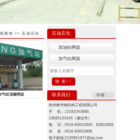
石油石化
程案例
>>
石油石化
加油站网架
加气站网架
加气站顶棚网架
联系我们
详细...
徐州峰华钢结构工程有限公司
手 机：13182343888、
13685133345（微信号）
电 话：0516-83832809、83832808
传 真：0516-83832808
电子邮箱:2120851977@qq.com